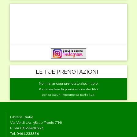
LE TUE PRENOTAZIONI
Non hai ancora prenotato alcun libro.
Puoi chiedere la prenotazione dei libri,
senza alcun impegno da parte tua!
Libreria Drake
Via Verdi 7/a, 38122 Trento (TN)
01856630221
P. IVA
Tel.
0461.233336