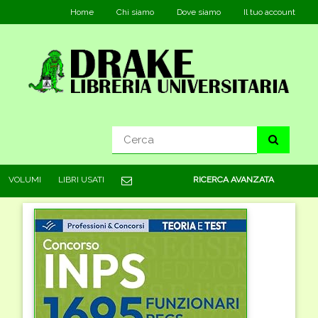
Home
Chi siamo
Dove siamo
Il tuo account
VOLUMI
LIBRI USATI
RICERCA AVANZATA