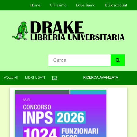
Home
Chi siamo
Dove siamo
Il tuo account
VOLUMI
LIBRI USATI
RICERCA AVANZATA