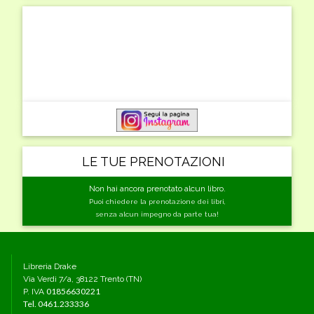
LE TUE PRENOTAZIONI
Non hai ancora prenotato alcun libro.
Puoi chiedere la prenotazione dei libri,
senza alcun impegno da parte tua!
Libreria Drake
Via Verdi 7/a, 38122 Trento (TN)
01856630221
P. IVA
Tel.
0461.233336