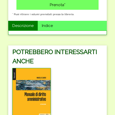
* Puoi ritirare i volumi prenotati presso la libreria.
Descrizione
Indice
POTREBBERO INTERESSARTI
ANCHE