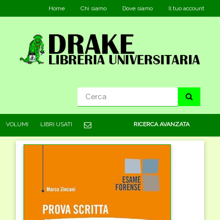
Home
Chi siamo
Dove siamo
Il tuo account
VOLUMI
LIBRI USATI
RICERCA AVANZATA