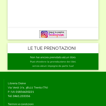
LE TUE PRENOTAZIONI
Non hai ancora prenotato alcun libro.
Puoi chiedere la prenotazione dei libri,
senza alcun impegno da parte tua!
Libreria Drake
Via Verdi 7/a, 38122 Trento (TN)
01856630221
P. IVA
Tel.
0461.233336
Termini e condizioni