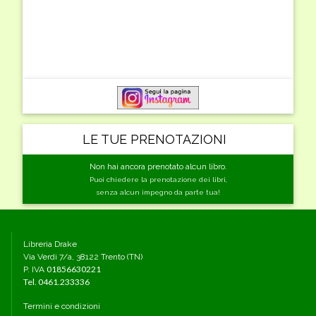
LE TUE PRENOTAZIONI
Non hai ancora prenotato alcun libro.
Puoi chiedere la prenotazione dei libri,
senza alcun impegno da parte tua!
Libreria Drake
Via Verdi 7/a, 38122 Trento (TN)
01856630221
P. IVA
Tel.
0461.233336
Termini e condizioni