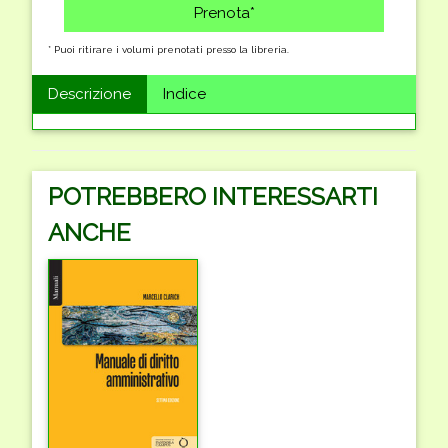
* Puoi ritirare i volumi prenotati presso la libreria.
Descrizione
Indice
POTREBBERO INTERESSARTI
ANCHE