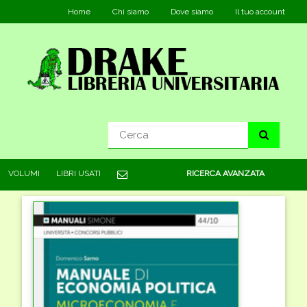
Home
Chi siamo
Dove siamo
Il tuo account
VOLUMI
LIBRI USATI
RICERCA AVANZATA