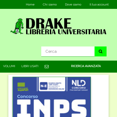
Home
Chi siamo
Dove siamo
Il tuo account
VOLUMI
LIBRI USATI
RICERCA AVANZATA