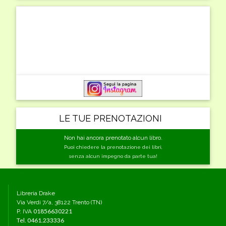
LE TUE PRENOTAZIONI
Non hai ancora prenotato alcun libro.
Puoi chiedere la prenotazione dei libri,
senza alcun impegno da parte tua!
Libreria Drake
Via Verdi 7/a, 38122 Trento (TN)
01856630221
P. IVA
Tel.
0461.233336