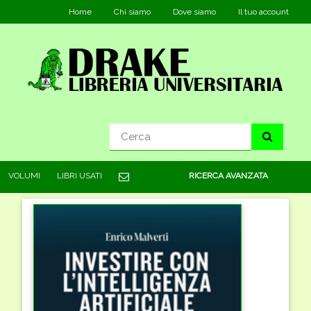
Home
Chi siamo
Dove siamo
Il tuo account
VOLUMI
LIBRI USATI
RICERCA AVANZATA