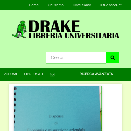
Home
Chi siamo
Dove siamo
Il tuo account
VOLUMI
LIBRI USATI
RICERCA AVANZATA