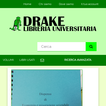
Home
Chi siamo
Dove siamo
Il tuo account
VOLUMI
LIBRI USATI
RICERCA AVANZATA