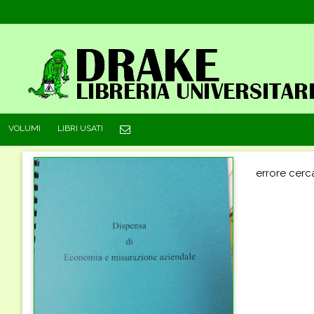
VOLUMI
LIBRI USATI
errore cerc