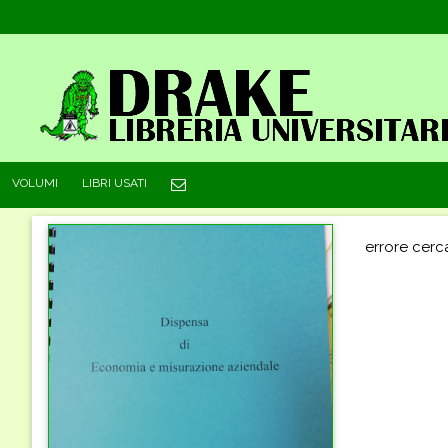
VOLUMI
LIBRI USATI
errore cerc