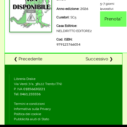
5-7 giorni
2026
Anno edizione:
lavorativi
Curatori:
SC5
Casa Editrice:
NELDIRITTO EDITORE2
Cod. ISBN:
979125766054
❮ Precedente
Successivo ❯
Libreria Drake
Via Verdi 7/a, 38122 Trento (TN)
01856630221
P. IVA
Tel.
0461.233336
Termini e condizioni
Informativa sulla Privacy
Politica dei cookie
Pubblicità aiuti di Stato