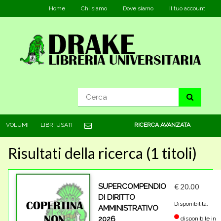
Home
Chi siamo
Dove siamo
Il tuo account
VOLUMI
LIBRI USATI
RICERCA AVANZATA
Risultati della ricerca (1 titoli)
SUPERCOMPENDIO
€ 20.00
DI DIRITTO
Disponibilità:
AMMINISTRATIVO
2026
disponibile in