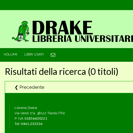
VOLUMI
LIBRI USATI
Risultati della ricerca (0 titoli)
❮ Precedente
Libreria Drake
Via Verdi 7/a, 38122 Trento (TN)
01856630221
P. IVA
Tel.
0461.233336