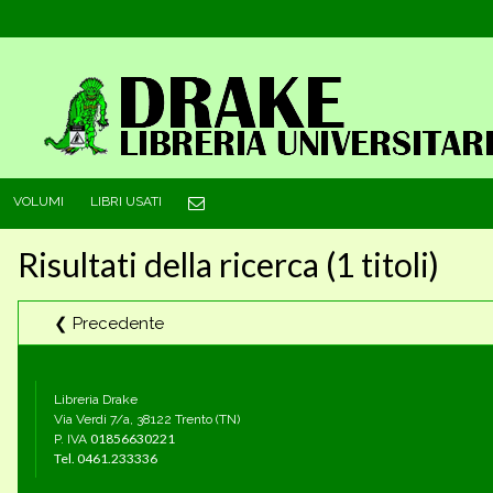
VOLUMI
LIBRI USATI
Risultati della ricerca (1 titoli)
❮ Precedente
Libreria Drake
Via Verdi 7/a, 38122 Trento (TN)
01856630221
P. IVA
Tel.
0461.233336