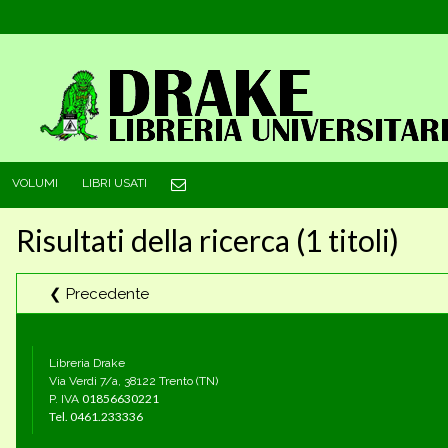
VOLUMI
LIBRI USATI
Risultati della ricerca (1 titoli)
❮ Precedente
Libreria Drake
Via Verdi 7/a, 38122 Trento (TN)
01856630221
P. IVA
Tel.
0461.233336