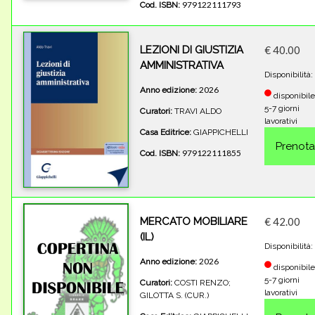
979122111793
Cod. ISBN:
LEZIONI DI GIUSTIZIA
€ 40.00
AMMINISTRATIVA
Disponibilità:
2026
Anno edizione:
disponibile
5-7 giorni
Curatori:
TRAVI ALDO
lavorativi
Casa Editrice:
GIAPPICHELLI
979122111855
Cod. ISBN:
MERCATO MOBILIARE
€ 42.00
(IL)
Disponibilità:
2026
Anno edizione:
disponibile
5-7 giorni
Curatori:
COSTI RENZO;
lavorativi
GILOTTA S. (CUR.)