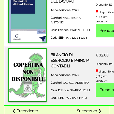
DEL LAVORO
Disponibilità:
2025
Anno edizione:
disponibile
5-7 giorni
Curatori:
VALLEBONA
lavorativi
ANTONIO
Casa Editrice:
GIAPPICHELLI
979122111256
Cod. ISBN:
BILANCIO DI
€ 32.00
ESERCIZIO E PRINCIPI
Disponibilità:
CONTABILI
disponibile
2025
Anno edizione:
5-7 giorni
lavorativi
Curatori:
QUAGLI ALBERTO
Casa Editrice:
GIAPPICHELLI
979122111181
Cod. ISBN:
❮ Precedente
Successivo ❯