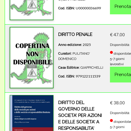
U00000036699
Cod. ISBN:
DIRITTO PENALE
€ 47.00
2025
Anno edizione:
Disponibilità:
Curatori:
PULITANO'
disponibile
DOMENICO
5-7 giorni
lavorativi
Casa Editrice:
GIAPPICHELLI
979122111539
Cod. ISBN:
DIRITTO DEL
€ 38.00
GOVERNO DELLE
Disponibilità:
SOCIETA' PER AZIONI
E DELLE SOCIETA' A
disponibile
5-7 giorni
RESPONSABILITA'