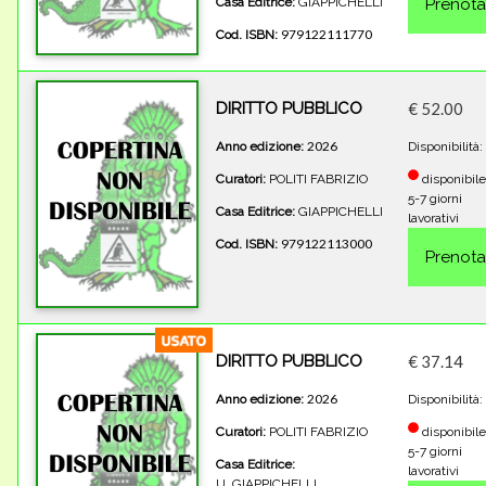
Casa Editrice:
GIAPPICHELLI
979122111770
Cod. ISBN:
DIRITTO PUBBLICO
€ 52.00
2026
Anno edizione:
Disponibilità:
Curatori:
POLITI FABRIZIO
disponibile
5-7 giorni
Casa Editrice:
GIAPPICHELLI
lavorativi
979122113000
Cod. ISBN:
DIRITTO PUBBLICO
€ 37.14
2026
Anno edizione:
Disponibilità:
Curatori:
POLITI FABRIZIO
disponibile
5-7 giorni
Casa Editrice:
lavorativi
U_GIAPPICHELLI