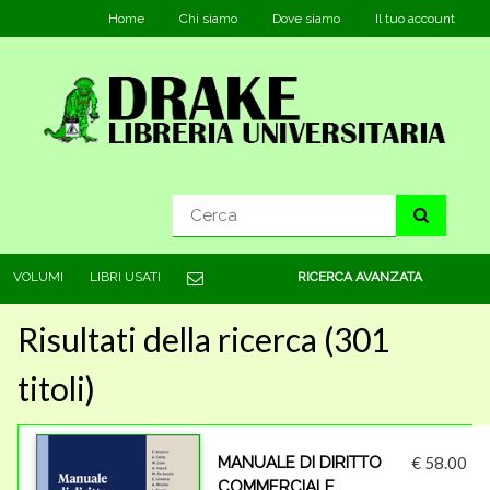
Home
Chi siamo
Dove siamo
Il tuo account
VOLUMI
LIBRI USATI
RICERCA AVANZATA
Risultati della ricerca (301
titoli)
MANUALE DI DIRITTO
€ 58.00
COMMERCIALE