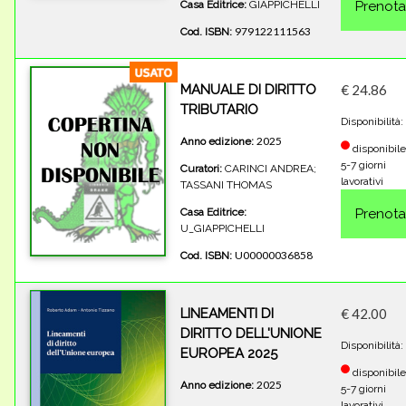
Casa Editrice:
GIAPPICHELLI
979122111563
Cod. ISBN:
MANUALE DI DIRITTO
€ 24.86
TRIBUTARIO
Disponibilità:
2025
Anno edizione:
disponibile
5-7 giorni
Curatori:
CARINCI ANDREA;
lavorativi
TASSANI THOMAS
Casa Editrice:
U_GIAPPICHELLI
U00000036858
Cod. ISBN:
LINEAMENTI DI
€ 42.00
DIRITTO DELL'UNIONE
Disponibilità:
EUROPEA 2025
disponibile
2025
Anno edizione:
5-7 giorni
lavorativi