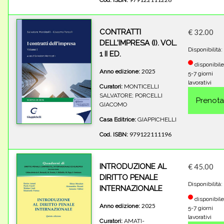
Cod. ISBN:
CONTRATTI
€ 32.00
DELL'IMPRESA (I). VOL.
Disponibilità:
1 II ED.
disponibile
2025
Anno edizione:
5-7 giorni
lavorativi
Curatori:
MONTICELLI
SALVATORE; PORCELLI
GIACOMO
Casa Editrice:
GIAPPICHELLI
979122111196
Cod. ISBN:
INTRODUZIONE AL
€ 45.00
DIRITTO PENALE
Disponibilità:
INTERNAZIONALE
disponibile
2025
Anno edizione:
5-7 giorni
lavorativi
Curatori:
AMATI-