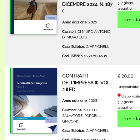
5-7 giorni
DICEMBRE 2024, N. 187
lavorativi
(
2025
Anno edizione:
Curatori:
DI MURO ANTONIO;
DI MURO LUIGI
Casa Editrice:
GIAPPICHELLI
978887524635
Cod. ISBN:
CONTRATTI
€ 20.00
DELL'IMPRESA (I). VOL.
Disponibilità:
2 II ED.
disponibile
2025
Anno edizione:
5-7 giorni
lavorativi
Curatori:
MONTICELLI
SALVATORE; PORCELLI
GIACOMO
Casa Editrice:
GIAPPICHELLI
979122111226