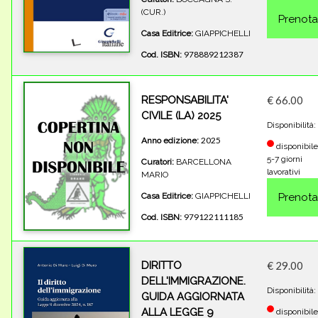
(CUR.)
Casa Editrice:
GIAPPICHELLI
978889212387
Cod. ISBN:
RESPONSABILITA'
€ 66.00
CIVILE (LA) 2025
Disponibilità:
2025
Anno edizione:
disponibile
5-7 giorni
Curatori:
BARCELLONA
lavorativi
MARIO
Casa Editrice:
GIAPPICHELLI
979122111185
Cod. ISBN:
DIRITTO
€ 29.00
DELL'IMMIGRAZIONE.
Disponibilità:
GUIDA AGGIORNATA
ALLA LEGGE 9
disponibile