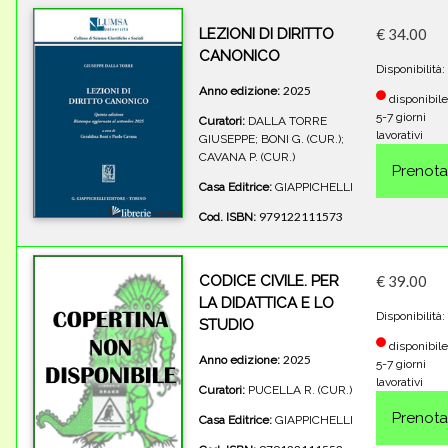
LEZIONI DI DIRITTO
€ 34.00
CANONICO
Disponibilità:
2025
Anno edizione:
disponibile
5-7 giorni
Curatori:
DALLA TORRE
lavorativi
GIUSEPPE; BONI G. (CUR.);
CAVANA P. (CUR.)
Casa Editrice:
GIAPPICHELLI
979122111573
Cod. ISBN:
CODICE CIVILE. PER
€ 39.00
LA DIDATTICA E LO
Disponibilità:
STUDIO
disponibile
2025
Anno edizione:
5-7 giorni
lavorativi
Curatori:
PUCELLA R. (CUR.)
Casa Editrice:
GIAPPICHELLI