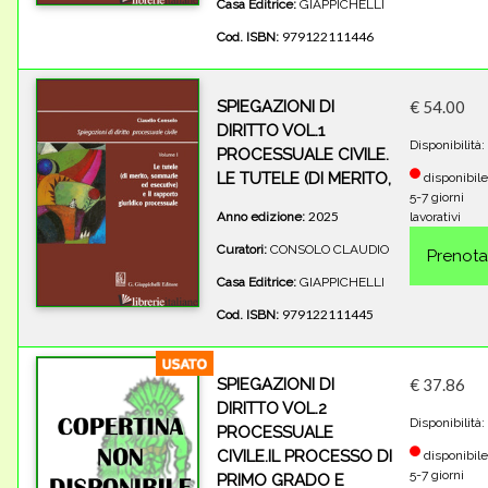
Casa Editrice:
GIAPPICHELLI
979122111446
Cod. ISBN:
SPIEGAZIONI DI
€ 54.00
DIRITTO VOL.1
Disponibilità:
PROCESSUALE CIVILE.
LE TUTELE (DI MERITO,
disponibile
5-7 giorni
2025
Anno edizione:
lavorativi
Curatori:
CONSOLO CLAUDIO
Casa Editrice:
GIAPPICHELLI
979122111445
Cod. ISBN:
SPIEGAZIONI DI
€ 37.86
DIRITTO VOL.2
Disponibilità:
PROCESSUALE
CIVILE.IL PROCESSO DI
disponibile
5-7 giorni
PRIMO GRADO E