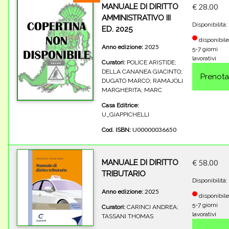
MANUALE DI DIRITTO
€ 28.00
AMMINISTRATIVO III
Disponibilità:
ED. 2025
disponibile
2025
Anno edizione:
5-7 giorni
lavorativi
Curatori:
POLICE ARISTIDE;
DELLA CANANEA GIACINTO;
DUGATO MARCO; RAMAJOLI
MARGHERITA; MARC
Casa Editrice:
U_GIAPPICHELLI
U00000036650
Cod. ISBN:
MANUALE DI DIRITTO
€ 58.00
TRIBUTARIO
Disponibilità:
2025
Anno edizione:
disponibile
5-7 giorni
Curatori:
CARINCI ANDREA;
lavorativi
TASSANI THOMAS