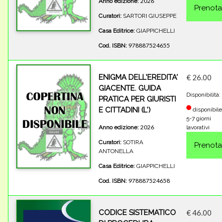
2026
Anno edizione:
Curatori:
SARTORI GIUSEPPE
Casa Editrice:
GIAPPICHELLI
978887524655
Cod. ISBN:
ENIGMA DELL'EREDITA'
€ 26.00
GIACENTE. GUIDA
Disponibilità:
PRATICA PER GIURISTI
E CITTADINI (L')
disponibile
5-7 giorni
2026
Anno edizione:
lavorativi
Curatori:
SOTIRA
ANTONELLA
Casa Editrice:
GIAPPICHELLI
978887524658
Cod. ISBN:
CODICE SISTEMATICO
€ 46.00