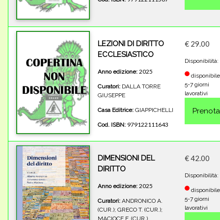
LEZIONI DI DIRITTO
€ 29.00
ECCLESIASTICO
Disponibilità:
2025
Anno edizione:
disponibile
5-7 giorni
Curatori:
DALLA TORRE
lavorativi
GIUSEPPE
Casa Editrice:
GIAPPICHELLI
979122111643
Cod. ISBN:
DIMENSIONI DEL
€ 42.00
DIRITTO
Disponibilità:
2025
Anno edizione:
disponibile
5-7 giorni
Curatori:
ANDRONICO A.
lavorativi
(CUR.); GRECO T. (CUR.);
MACIOCE F. (CUR.)