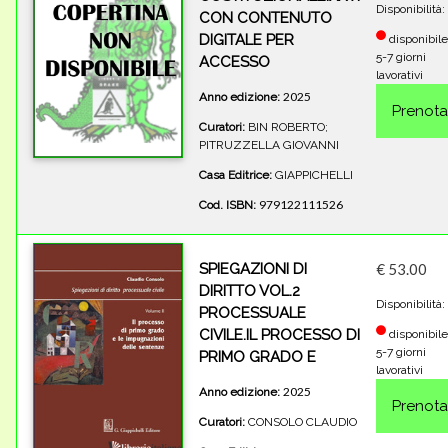
Disponibilità:
CON CONTENUTO
DIGITALE PER
disponibile
5-7 giorni
ACCESSO
lavorativi
2025
Anno edizione:
Curatori:
BIN ROBERTO;
PITRUZZELLA GIOVANNI
Casa Editrice:
GIAPPICHELLI
979122111526
Cod. ISBN:
SPIEGAZIONI DI
€ 53.00
DIRITTO VOL.2
Disponibilità:
PROCESSUALE
CIVILE.IL PROCESSO DI
disponibile
5-7 giorni
PRIMO GRADO E
lavorativi
2025
Anno edizione:
Curatori:
CONSOLO CLAUDIO