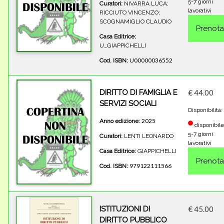
5-7 giorni
Curatori:
NIVARRA LUCA;
lavorativi
RICCIUTO VINCENZO;
SCOGNAMIGLIO CLAUDIO
Casa Editrice:
U_GIAPPICHELLI
U00000036552
Cod. ISBN:
DIRITTO DI FAMIGLIA E
€ 44.00
SERVIZI SOCIALI
Disponibilità:
2025
Anno edizione:
disponibile
5-7 giorni
Curatori:
LENTI LEONARDO
lavorativi
Casa Editrice:
GIAPPICHELLI
979122111566
Cod. ISBN:
ISTITUZIONI DI
€ 45.00
DIRITTO PUBBLICO