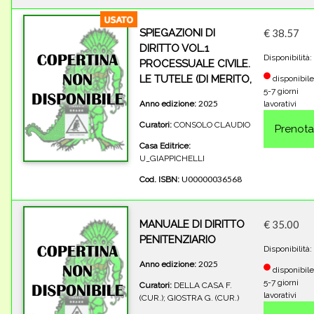
SPIEGAZIONI DI
€ 38.57
DIRITTO VOL.1
Disponibilità:
PROCESSUALE CIVILE.
LE TUTELE (DI MERITO,
disponibile
5-7 giorni
2025
Anno edizione:
lavorativi
Curatori:
CONSOLO CLAUDIO
Casa Editrice:
U_GIAPPICHELLI
U00000036568
Cod. ISBN:
MANUALE DI DIRITTO
€ 35.00
PENITENZIARIO
Disponibilità:
2025
Anno edizione:
disponibile
5-7 giorni
Curatori:
DELLA CASA F.
lavorativi
(CUR.); GIOSTRA G. (CUR.)