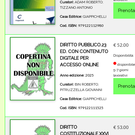
Curatori:
ADAM ROBERTO;
TIZZANO ANTONIO
Casa Editrice:
GIAPPICHELLI
979122112980
Cod. ISBN:
DIRITTO PUBBLICO.23
€ 52.00
ED. CON CONTENUTO
Disponibilità:
DIGITALE PER
ACCESSO ONLINE
disponibile
5-7 giorni
2025
Anno edizione:
lavorativi
Curatori:
BIN ROBERTO;
PITRUZZELLA GIOVANNI
Casa Editrice:
GIAPPICHELLI
979122111525
Cod. ISBN:
DIRITTO
€ 53.00
COSTITUZIONALE.XXVI