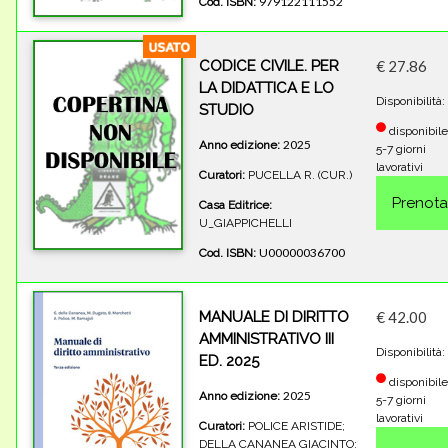
979122111552
Cod. ISBN:
CODICE CIVILE. PER
€ 27.86
LA DIDATTICA E LO
Disponibilità:
STUDIO
disponibile
2025
Anno edizione:
5-7 giorni
lavorativi
Curatori:
PUCELLA R. (CUR.)
Casa Editrice:
U_GIAPPICHELLI
U00000036700
Cod. ISBN:
MANUALE DI DIRITTO
€ 42.00
AMMINISTRATIVO III
Disponibilità:
ED. 2025
disponibile
2025
Anno edizione:
5-7 giorni
lavorativi
Curatori:
POLICE ARISTIDE;
DELLA CANANEA GIACINTO;