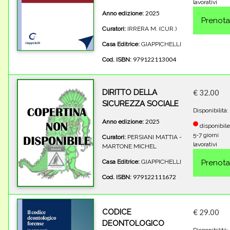
lavorativi
2025
Anno edizione:
Curatori:
IRRERA M. (CUR.)
Casa Editrice:
GIAPPICHELLI
979122113004
Cod. ISBN:
DIRITTO DELLA
€ 32.00
SICUREZZA SOCIALE
Disponibilità:
2025
Anno edizione:
disponibile
5-7 giorni
Curatori:
PERSIANI MATTIA -
lavorativi
MARTONE MICHEL
Casa Editrice:
GIAPPICHELLI
979122111672
Cod. ISBN:
CODICE
€ 29.00
DEONTOLOGICO