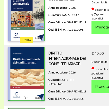
Disponibilità:
2026
Anno edizione:
disponibile
5-7 giorni
Curatori:
CIAN M. (CUR.)
lavorativi
Casa Editrice:
GIAPPICHELLI
979122112098
Cod. ISBN:
NOVITÀ
DIRITTO
€ 40.00
INTERNAZIONALE DEI
Disponibilità:
CONFLITTI ARMATI
disponibile
2026
Anno edizione:
5-7 giorni
lavorativi
Curatori:
RONZITTI
NATALINO
Casa Editrice:
GIAPPICHELLI
979122111916
Cod. ISBN: