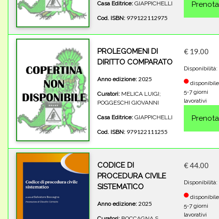
Casa Editrice:
GIAPPICHELLI
979122112975
Cod. ISBN:
PROLEGOMENI DI
€ 19.00
DIRITTO COMPARATO
Disponibilità:
2025
Anno edizione:
disponibile
5-7 giorni
Curatori:
MELICA LUIGI;
lavorativi
POGGESCHI GIOVANNI
Casa Editrice:
GIAPPICHELLI
979122111255
Cod. ISBN:
CODICE DI
€ 44.00
PROCEDURA CIVILE
Disponibilità:
SISTEMATICO
disponibile
2025
Anno edizione:
5-7 giorni
lavorativi
Curatori:
BOCCAGNA S.