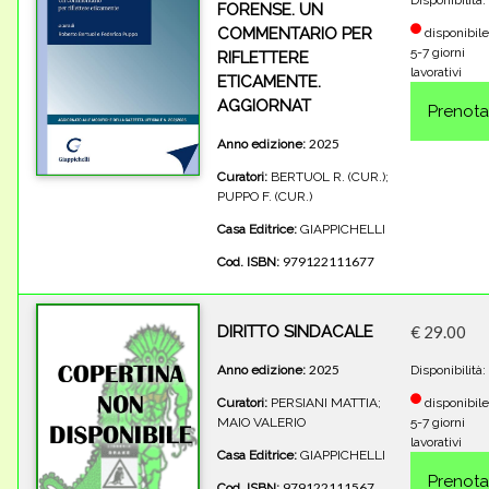
Disponibilità:
FORENSE. UN
COMMENTARIO PER
disponibile
5-7 giorni
RIFLETTERE
lavorativi
ETICAMENTE.
AGGIORNAT
2025
Anno edizione:
Curatori:
BERTUOL R. (CUR.);
PUPPO F. (CUR.)
Casa Editrice:
GIAPPICHELLI
979122111677
Cod. ISBN:
DIRITTO SINDACALE
€ 29.00
2025
Anno edizione:
Disponibilità:
Curatori:
PERSIANI MATTIA;
disponibile
MAIO VALERIO
5-7 giorni
lavorativi
Casa Editrice:
GIAPPICHELLI
979122111567
Cod. ISBN: