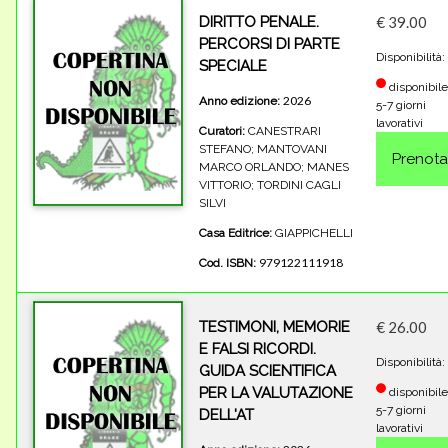
DIRITTO PENALE.
€ 39.00
PERCORSI DI PARTE
Disponibilità:
SPECIALE
disponibile
2026
Anno edizione:
5-7 giorni
lavorativi
Curatori:
CANESTRARI
STEFANO; MANTOVANI
MARCO ORLANDO; MANES
VITTORIO; TORDINI CAGLI
SILVI
Casa Editrice:
GIAPPICHELLI
979122111918
Cod. ISBN:
TESTIMONI, MEMORIE
€ 26.00
E FALSI RICORDI.
Disponibilità:
GUIDA SCIENTIFICA
PER LA VALUTAZIONE
disponibile
5-7 giorni
DELL'AT
lavorativi